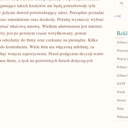
31
ępniające takich kredytów nie będą potrzebowały tylu
y jedynie dowód potwierdzający adres. Porządnie posiadać
« Jul
sze zatrudnienie oraz dochody. Później wystarczy wybrać
spisać właściwą umowę. Wielkim ułatwieniem jest internet.
Rekl
óry jest po pewnym czasie weryfikowany, potem
 odsyłamy do firmy oraz czekamy na pieniądze. Kilka
Zobacz p
do kontrahenta. Wiele firm ma włączoną infolinię, za
Przeczyt
ęć wzięcia zapożyczenia. Przed podjęciem decyzji warto
Więcej i
nas firmy, a tych na przeróżnych forach dotyczących
Pobierz
Zobacz 
HTTP
Portal
Strona
Tutaj
Witryna