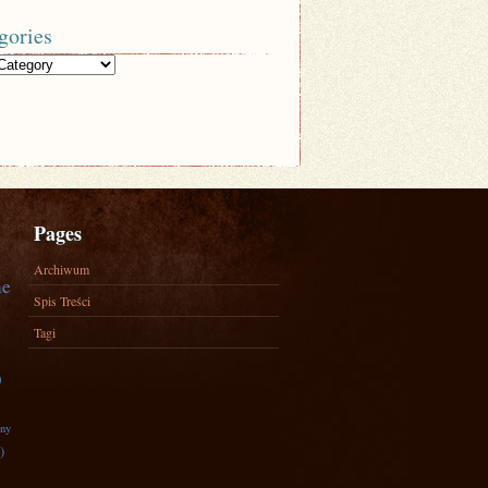
gories
Pages
Archiwum
ne
Spis Treści
Tagi
)
zny
)