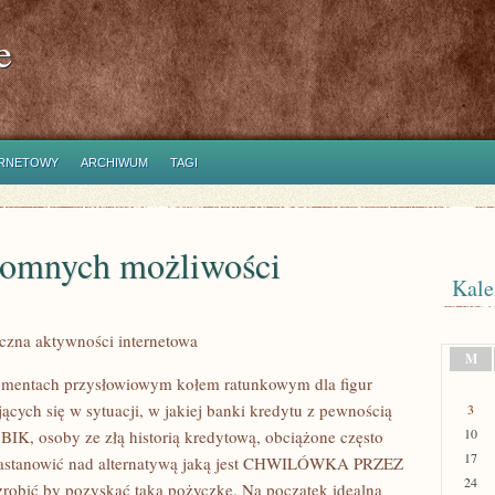
e
ERNETOWY
ARCHIWUM
TAGI
gromnych możliwości
Kale
czna aktywności internetowa
M
mentach przysłowiowym kołem ratunkowym dla figur
ących się w sytuacji, w jakiej banki kredytu z pewnością
3
10
BIK, osoby ze złą historią kredytową, obciążone często
17
ę zastanowić nad alternatywą jaką jest CHWILÓWKA PRZEZ
24
obić by pozyskać taka pożyczkę. Na początek idealna