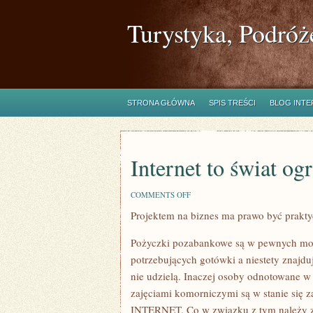
Turystyka, Podróż
STRONA GŁÓWNA
SPIS TREŚCI
BLOG INT
Internet to świat o
ON
COMMENTS OFF
INTERNET
Projektem na biznes ma prawo być prakty
TO
ŚWIAT
OGROMNYCH
Pożyczki pozabankowe są w pewnych mo
MOŻLIWOŚCI
potrzebujących gotówki a niestety znajduj
nie udzielą. Inaczej osoby odnotowane w 
zajęciami komorniczymi są w stanie si
INTERNET. Co w związku z tym należy zr