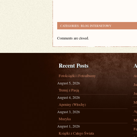
CATEGORIES:
BLOG INTERNETOWY
Comments are closed.
Recent Posts
A
Fotoksiążki i Fotoalbumy
A
August 5, 2026
Ju
Trenuj z Pasją
Ju
August 4, 2026
M
Apeniny (Włochy)
Ap
August 3, 2026
Muzyka
M
August 1, 2026
Fe
Książki z Całego Świata