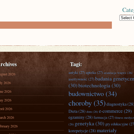
Cate
Categories
rchives
Tagi:
antyki
(27)
apteka
(27)
aranżacja wnętrz
(26)
ugust 2026
badania genetycz
asertywność
(27)
ly 2026
(30)
biotechnologia
(30)
ne 2026
budownictwo
(34)
ay 2026
choroby
(35)
diagnostyka
(28
ril 2026
e-commerce
(29)
Dieta
(28)
dom
(26)
egzaminy
(28)
farmacja
(27)
arch 2026
fitness medyc
genetyka
(30)
gry edukacyjne
(27
(26)
bruary 2026
materiały
korepetycje
(28)