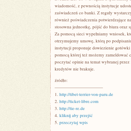
wiadomość, z pewnością instytucje udost
zaświadczeń co banki. Z reguły wystarcz
również poświadczenia potwierdzające na
stosowna jednostkę, pójść do biura oraz 
Za pomocą sieci wypełniamy wniosek, kt
otrzymujemy umowę, którą po podpisaniu
instytucji proponuje dowiezienie gotówki 
pomocą której też możemy zameldować ch
poczytać opinie na temat wybranej przez 
kredytów nie brakuje.
źródło:
———————————
1.
http://tibet-terrier-von-paru.de
2.
http://ticket-libre.com
3.
http://tie-re.de
4.
kliknij aby przejść
5.
przeczytaj wpis