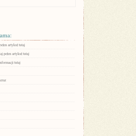
ama:
ełen artykuł tutaj
aj pełen artykuł tutaj
nformacji tutaj
teraz