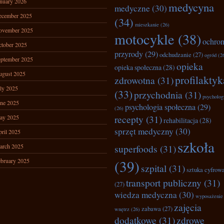
nuary 2026
medycyna
medyczne
(30)
ecember 2025
(34)
mieszkanie
(26)
ovember 2025
motocykle
(38)
ochro
tober 2025
przyrody
(29)
odchudzanie
(27)
ogród
(2
ptember 2025
opieka
opieka społeczna
(28)
ugust 2025
profilaktyk
zdrowotna
(31)
ly 2025
(33)
przychodnia
(31)
psycholog
ne 2025
psychologia społeczna
(29)
(26)
recepty
(31)
ay 2025
rehabilitacja
(28)
sprzęt medyczny
(30)
ril 2025
szkoła
arch 2025
superfoods
(31)
bruary 2025
(39)
szpital
(31)
sztuka cyfrow
transport publiczny
(31)
(27)
wiedza medyczna
(30)
wyposażenie
zajęcia
zabawa
(27)
wnętrz
(26)
dodatkowe
(31)
zdrowe