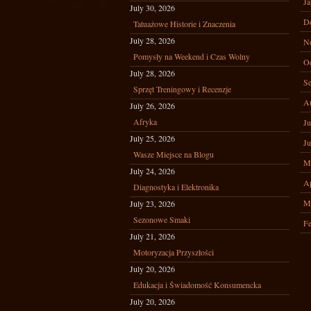
Ja
July 30, 2026
D
Tatuażowe Historie i Znaczenia
July 28, 2026
N
Pomysły na Weekend i Czas Wolny
Oc
July 28, 2026
Se
Sprzęt Treningowy i Recenzje
A
July 26, 2026
Afryka
Ju
July 25, 2026
Ju
Wasze Miejsce na Blogu
M
July 24, 2026
Ap
Diagnostyka i Elektronika
M
July 23, 2026
Sezonowe Smaki
Fe
July 21, 2026
Motoryzacja Przyszłości
July 20, 2026
Edukacja i Świadomość Konsumencka
July 20, 2026