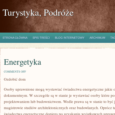
Turystyka, Podróże
STRONA GŁÓWNA
SPIS TREŚCI
BLOG INTERNETOWY
ARCHIWUM
TA
Energetyka
ON
COMMENTS OFF
ENERGETYKA
Ozdobić dom
Osoby uprawnione mogą wystawiać świadectwa energetyczne jakie od
dokumentnym. W szczególe są w stanie je wystawiać osoby które po
projektowaniem lub budownictwem. Wedle prawa są w stanie to być j
magistrowie studiów architektonicznych oraz budowlanych. Oprócz 
świadectwa energetyczne dopiero po uzyskaniu wyjątkowych uprawn