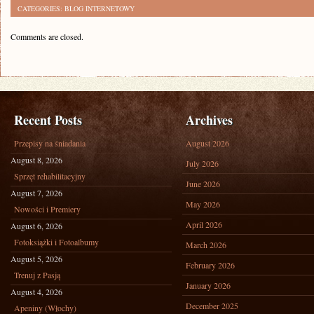
CATEGORIES:
BLOG INTERNETOWY
Comments are closed.
Recent Posts
Archives
Przepisy na śniadania
August 2026
August 8, 2026
July 2026
Sprzęt rehabilitacyjny
June 2026
August 7, 2026
May 2026
Nowości i Premiery
April 2026
August 6, 2026
Fotoksiążki i Fotoalbumy
March 2026
August 5, 2026
February 2026
Trenuj z Pasją
January 2026
August 4, 2026
December 2025
Apeniny (Włochy)