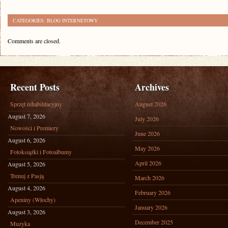
CATEGORIES:
BLOG INTERNETOWY
Comments are closed.
Recent Posts
Archives
Sprzęt rehabilitacyjny
August 2026
August 7, 2026
July 2026
Nowości i Premiery
June 2026
August 6, 2026
May 2026
Fotoksiążki i Fotoalbumy
April 2026
August 5, 2026
Trenuj z Pasją
March 2026
August 4, 2026
February 2026
Apeniny (Włochy)
January 2026
August 3, 2026
December 2025
Muzyka