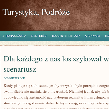
Turystyka, Podróże
STRONA GŁÓWNA
SPIS TREŚCI
BLOG INTERNETOWY
ARCHIWUM
TA
Dla każdego z nas los szykował w
scenariusz
ON
COMMENTS OFF
DLA
Kiedy planuje się ślub istotne jest by wszystko było porządnie zorg
KAŻDEGO
Z
swoim ślubie nie musiała się o nic troskać. Niemniej jednak aby tak 
NAS
LOS
odpowiednio się zastanowić nad wyborem rozmaitych firm usługowyc
SZYKOWAŁ
stosownego przygotowania ślubu. Jednym z najgorszych kłopotów sp
WŁASNY
SCENARIUSZ
typu fotograf ślubny poznań, który zdjęcia wykona fachowo oraz tak