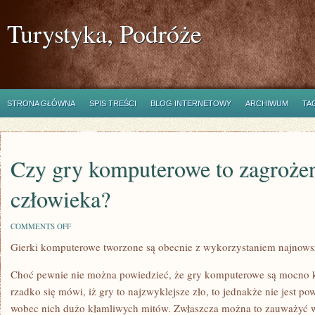
Turystyka, Podróże
STRONA GŁÓWNA
SPIS TREŚCI
BLOG INTERNETOWY
ARCHIWUM
TA
Czy gry komputerowe to zagrożen
człowieka?
ON
COMMENTS OFF
CZY
Gierki komputerowe tworzone są obecnie z wykorzystaniem najnows
GRY
KOMPUTEROWE
TO
Choć pewnie nie można powiedzieć, że gry komputerowe są mocno ko
ZAGROŻENIE
DLA
rzadko się mówi, iż gry to najzwyklejsze zło, to jednakże nie jest pow
CZŁOWIEKA?
wobec nich dużo kłamliwych mitów. Zwłaszcza można to zauważyć 