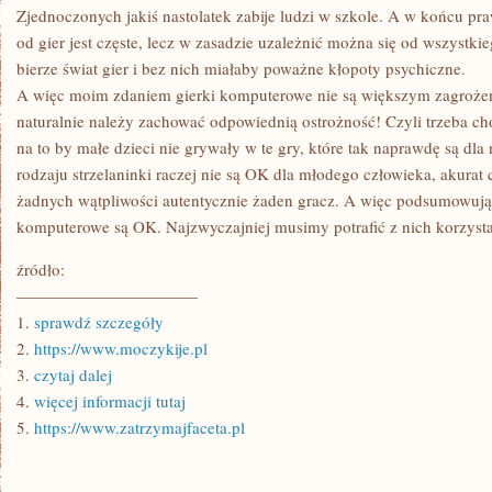
Zjednoczonych jakiś nastolatek zabije ludzi w szkole. A w końcu praw
od gier jest częste, lecz w zasadzie uzależnić można się od wszystki
bierze świat gier i bez nich miałaby poważne kłopoty psychiczne.
A więc moim zdaniem gierki komputerowe nie są większym zagrożen
naturalnie należy zachować odpowiednią ostrożność! Czyli trzeba c
na to by małe dzieci nie grywały w te gry, które tak naprawdę są dl
rodzaju strzelaninki raczej nie są OK dla młodego człowieka, akurat
żadnych wątpliwości autentycznie żaden gracz. A więc podsumowują
komputerowe są OK. Najzwyczajniej musimy potrafić z nich korzysta
źródło:
———————————
1.
sprawdź szczegóły
2.
https://www.moczykije.pl
3.
czytaj dalej
4.
więcej informacji tutaj
5.
https://www.zatrzymajfaceta.pl