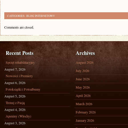
CATEGORIES:
BLOG INTERNETOWY
Comments are closed.
Recent Posts
Archives
Sprzęt rehabilitacyjny
August 2026
August 7, 2026
July 2026
Nowości i Premiery
June 2026
August 6, 2026
May 2026
Fotoksiążki i Fotoalbumy
April 2026
August 5, 2026
Trenuj z Pasją
March 2026
August 4, 2026
February 2026
Apeniny (Włochy)
January 2026
August 3, 2026