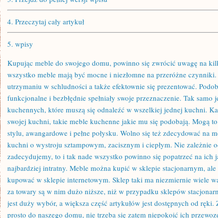
4.
Przeczytaj cały artykuł
5.
wpisy
Kupując meble do swojego domu, powinno się zwrócić uwagę na ki
wszystko meble mają być mocne i niezłomne na przeróżne czynniki.
utrzymaniu w schludności a także efektownie się prezentować. Podob
funkcjonalne i bezbłędnie spełniały swoje przeznaczenie. Tak samo 
kuchennych, które muszą się odnaleźć w wszelkiej jednej kuchni. K
swojej kuchni, takie meble kuchenne jakie mu się podobają. Mogą
stylu, awangardowe i pełne połysku. Wolno się też zdecydować na m
kuchni o wystroju sztampowym, zacisznym i ciepłym. Nie zależnie od
zadecydujemy, to i tak nade wszystko powinno się popatrzeć na ich j
najbardziej intratny. Meble można kupić w sklepie stacjonarnym, al
kupować w sklepie internetowym. Sklep taki ma niezmiernie wiele w
za towary są w nim dużo niższe, niż w przypadku sklepów stacjonar
jest duży wybór, a większa część artykułów jest dostępnych od ręki
prosto do naszego domu, nie trzeba się zatem niepokoić ich przewo