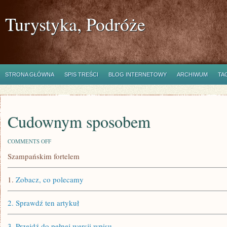
Turystyka, Podróże
STRONA GŁÓWNA
SPIS TREŚCI
BLOG INTERNETOWY
ARCHIWUM
TA
Cudownym sposobem
ON
COMMENTS OFF
CUDOWNYM
Szampańskim fortelem
SPOSOBEM
1.
Zobacz, co polecamy
2.
Sprawdź ten artykuł
3.
Przejdź do pełnej wersji wpisu