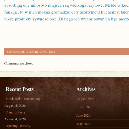
absorbują one mnóstwo miejsca i są wielkogabarytowe. Meble w ku
funkcję, to w nich można gromadzić cały asortyment kuchenny, talerz
także produkty żywnościowe. Dlatego ich wybór powinien być piecz
CATEGORIES:
BLOG INTERNETOWY
Comments are closed.
Recent Posts
Archives
Fotoksiążki i Fotoalbumy
August 2026
August 5, 2026
July 2026
Trenuj z Pasją
June 2026
August 4, 2026
May 2026
Apeniny (Włochy)