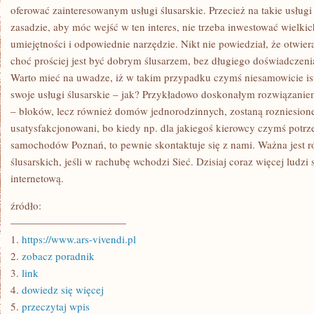
oferować zainteresowanym usługi ślusarskie. Przecież na takie usługi
zasadzie, aby móc wejść w ten interes, nie trzeba inwestować wielki
umiejętności i odpowiednie narzędzie. Nikt nie powiedział, że otwier
choć prościej jest być dobrym ślusarzem, bez długiego doświadcze
Warto mieć na uwadze, iż w takim przypadku czymś niesamowicie is
swoje usługi ślusarskie – jak? Przykładowo doskonałym rozwiązaniem
– bloków, lecz również domów jednorodzinnych, zostaną rozniesion
usatysfakcjonowani, bo kiedy np. dla jakiegoś kierowcy czymś potr
samochodów Poznań, to pewnie skontaktuje się z nami. Ważna jest 
ślusarskich, jeśli w rachubę wchodzi Sieć. Dzisiaj coraz więcej ludzi
internetową.
źródło:
———————————
1.
https://www.ars-vivendi.pl
2.
zobacz poradnik
3.
link
4.
dowiedz się więcej
5.
przeczytaj wpis