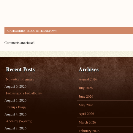
CATEGORIES:
BLOG INTERNETOWY
Comments are closed.
Recent Posts
Archives
Nowości i Premiery
August 2026
August 6, 2026
July 2026
Fotoksiążki i Fotoalbumy
June 2026
August 5, 2026
May 2026
Trenuj z Pasją
April 2026
August 4, 2026
Apeniny (Włochy)
March 2026
August 3, 2026
February 2026