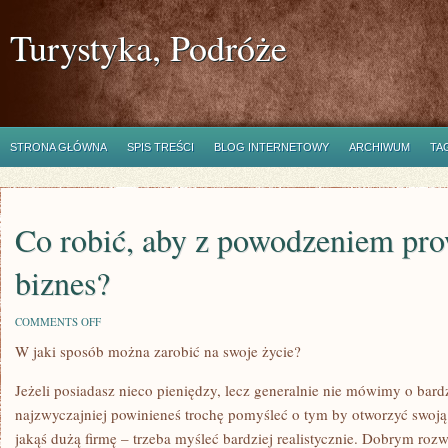
Turystyka, Podróże
STRONA GŁÓWNA
SPIS TREŚCI
BLOG INTERNETOWY
ARCHIWUM
TA
Co robić, aby z powodzeniem pro
biznes?
ON
COMMENTS OFF
CO
W jaki sposób można zarobić na swoje życie?
ROBIĆ,
ABY
Z
Jeżeli posiadasz nieco pieniędzy, lecz generalnie nie mówimy o bard
POWODZENIEM
PROWADZIĆ
najzwyczajniej powinieneś trochę pomyśleć o tym by otworzyć swoją 
WŁASNY
jakąś dużą firmę – trzeba myśleć bardziej realistycznie. Dobrym roz
BIZNES?