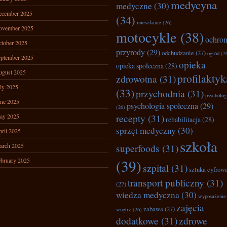
medycyna
medyczne
(30)
ecember 2025
(34)
mieszkanie
(26)
ovember 2025
motocykle
(38)
ochro
tober 2025
przyrody
(29)
odchudzanie
(27)
ogród
(2
ptember 2025
opieka
opieka społeczna
(28)
ugust 2025
profilaktyk
zdrowotna
(31)
ly 2025
(33)
przychodnia
(31)
psycholog
ne 2025
psychologia społeczna
(29)
(26)
recepty
(31)
ay 2025
rehabilitacja
(28)
sprzęt medyczny
(30)
ril 2025
szkoła
arch 2025
superfoods
(31)
bruary 2025
(39)
szpital
(31)
sztuka cyfrow
transport publiczny
(31)
(27)
wiedza medyczna
(30)
wyposażenie
zajęcia
zabawa
(27)
wnętrz
(26)
dodatkowe
(31)
zdrowe