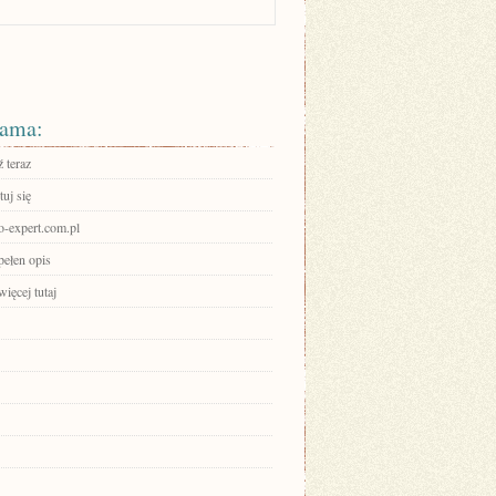
ama:
 teraz
uj się
ro-expert.com.pl
pełen opis
ięcej tutaj