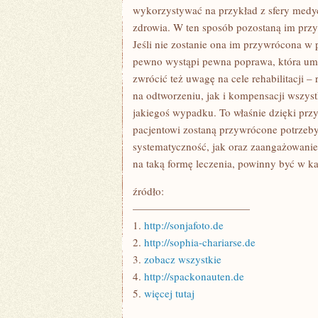
ABY
wykorzystywać na przykład z sfery medy
DANY
zdrowia. W ten sposób pozostaną im przy
PACJENT
WRÓCIĆ
Jeśli nie zostanie ona im przywrócona w 
DO
ZDROWIA
pewno wystąpi pewna poprawa, która umo
zwrócić też uwagę na cele rehabilitacji –
na odtworzeniu, jak i kompensacji wszyst
jakiegoś wypadku. To właśnie dzięki przyj
pacjentowi zostaną przywrócone potrzeby
systematyczność, jak oraz zaangażowanie
na taką formę leczenia, powinny być w 
źródło:
———————————
1.
http://sonjafoto.de
2.
http://sophia-chariarse.de
3.
zobacz wszystkie
4.
http://spackonauten.de
5.
więcej tutaj