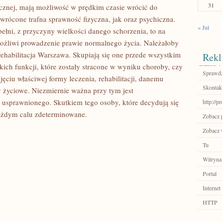
31
cznej, mają możliwość w prędkim czasie wrócić do
wrócone trafna sprawność fizyczna, jak oraz psychiczna.
« Jul
pełni, z przyczyny wielkości danego schorzenia, to na
żliwi prowadzenie prawie normalnego życia. Należałoby
 rehabilitacja Warszawa. Skupiają się one przede wszystkim
Rekl
kich funkcji, które zostały stracone w wyniku choroby, czy
Sprawdź
ęciu właściwej formy leczenia, rehabilitacji, danemu
Skontakt
 życiowe. Niezmiernie ważna przy tym jest
 usprawnionego. Skutkiem tego osoby, które decydują się
http://p
każdym calu zdeterminowane.
Zobacz 
Zobacz w
Tu
Witryna
Portal
Internet
HTTP