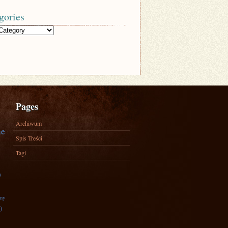
gories
Pages
Archiwum
ne
Spis Treści
Tagi
)
zny
)