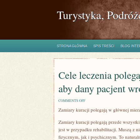
Turystyka, Podróż
STRONA GŁÓWNA
SPIS TREŚCI
BLOG INT
Cele leczenia poleg
aby dany pacjent wr
ON
COMMENTS OFF
CELE
Zamiary kuracji polegają w głównej mier
LECZENIA
POLEGAJĄ
W
Zamiary kuracji polegają przede wszystk
GŁÓWNEJ
MIERZE
jest w przypadku rehabilitacji. Muszą z n
NA
fizycznym, jak i psychicznym. To naturaln
TYM,