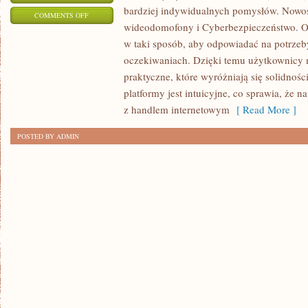
bardziej indywidualnych pomysłów. Nowośc
ON
COMMENTS OFF
wideodomofony i Cyberbezpieczeństwo. Of
SZTUCZNA
w taki sposób, aby odpowiadać na potrze
INTELIGENCJA
oczekiwaniach. Dzięki temu użytkownicy 
(AI)
praktyczne, które wyróżniają się solidnoś
platformy jest intuicyjne, co sprawia, że
z handlem internetowym
[ Read More ]
POSTED BY ADMIN