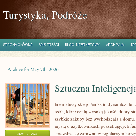
Turystyka, Podróże
STRONA GŁÓWNA
SPIS TREŚCI
BLOG INTERNETOWY
ARCHIWUM
TA
Archive for May 7th, 2026
Sztuczna Inteligencj
internetowy sklep Feniks to dynamicznie ro
osób, które cenią wysoką jakość, dobry st
szybkie zakupy bez wychodzenia z domu. 
myślą o użytkownikach poszukujących fun
sprawdzą się zarówno w regularnym korzyst
MAY - 7 - 2026