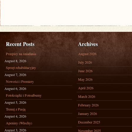
Recent Posts
Archives
Przepisy na śniadania
August 2026
August 8, 2026
July 2026
Sprzęt rehabilitacyjny
June 2026
August 7, 2026
May 2026
Nowości i Premiery
April 2026
August 6, 2026
Fotoksiążki i Fotoalbumy
March 2026
August 5, 2026
February 2026
Trenuj z Pasją
January 2026
August 4, 2026
December 2025
Apeniny (Włochy)
August 3, 2026
November 2025