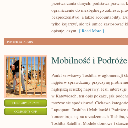
przetwarzania danych: podstawa prawna, k
RODO
ograniczenie do niezbędnego zakresu, praw
bezpieczeństwo, a także accountability. D
tylko kojarzyć, ale też umieć zastosować
opisuje, czym
[ Read More ]
POSTED BY ADMIN
Mobilność i Podróż
Punkt serwisowy Toshiba w aglomeracji ślą
najpierw sprawdzamy przyczynę problemu
najlepszą ścieżkę naprawy. Jeśli interesu
w Katowicach, ten opis pokaże, jak podch
możesz się spodziewać. Ciekawe kategorie
FEBRUARY - 7 - 2026
Laptopami Toshiba i Mobilność i Podróże 
ON
COMMENTS OFF
koncentruje się na urządzeniach Toshiba, 
MOBILNOŚĆ
Toshiba Satellite. Modele domowe i starsze 
I