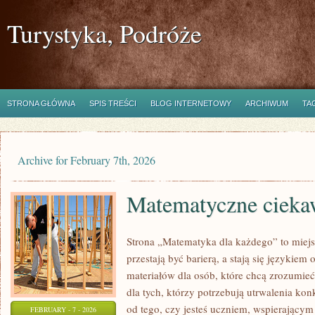
Turystyka, Podróże
STRONA GŁÓWNA
SPIS TREŚCI
BLOG INTERNETOWY
ARCHIWUM
TA
Archive for February 7th, 2026
Matematyczne ciekaw
Strona „Matematyka dla każdego” to miejs
przestają być barierą, a stają się językiem 
materiałów dla osób, które chcą zrozumie
dla tych, którzy potrzebują utrwalenia ko
od tego, czy jesteś uczniem, wspierający
FEBRUARY - 7 - 2026