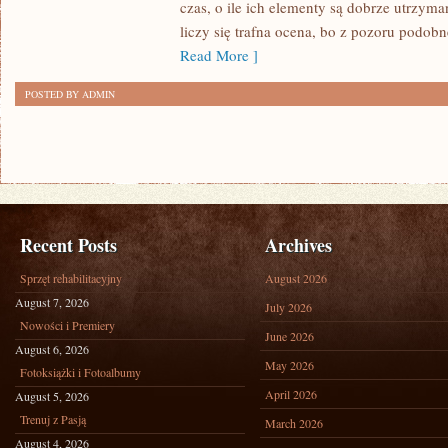
czas, o ile ich elementy są dobrze utrzyma
PODRÓŻE
liczy się trafna ocena, bo z pozoru podo
Z
Read More ]
LAPTOPEM
POSTED BY ADMIN
Recent Posts
Archives
Sprzęt rehabilitacyjny
August 2026
August 7, 2026
July 2026
Nowości i Premiery
June 2026
August 6, 2026
May 2026
Fotoksiążki i Fotoalbumy
April 2026
August 5, 2026
Trenuj z Pasją
March 2026
August 4, 2026