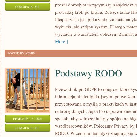
prostu dorosłym uczącym się, znajdziesz 
ON
COMMENTS OFF
prowadzą krok po kroku. Zobacz także His
MATEMATYCZNE
Ideą serwisu jest pokazanie, że matematyka
CIEKAWOSTKI
wykucia, ale spójny system. Dlatego materi
I
wyczucie z warsztatem obliczeń. Zamiast 
ZAGADKI
More ]
POSTED BY ADMIN
Podstawy RODO
Przewodnik po GDPR to miejsce, które sy
informacjami identyfikującymi po wejściu
przygotowana z myślą o praktykach w insty
ochronę danych. Jej cel to usprawnienie in
sposób, aby wdrożenia były spójne na błęd
FEBRUARY - 7 - 2026
współpracowników. Polecamy Privacy by D
ON
COMMENTS OFF
RODO. W centrum tematyki znajdują się w
PODSTAWY