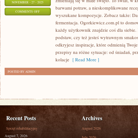
zmieniają się w małe święto. To świat, w 
NOVEMBER - 27 - 2025
barwami potraw, a nieskomplikowane rece
ON
COMMENTS OFF
wyszukane kompozycje. Zobacz także: Da
DANIA
fermentacja. Ogorkiewicz.com.pl to domow
WEGETARIAŃSKIE
każdy użytkownik znajdzie coś dla siebie.
I
podstaw, czy też jesteś wytrawnym smako
KUCHNIA
odkryjesz inspiracje, które odmienią Twoj
MOLEKULARNA
przepisy na różne sytuacje: od śniadań, pr
kolacje
[ Read More ]
POSTED BY ADMIN
Recent Posts
Archives
Sprzęt rehabilitacyjny
August 2026
August 7, 2026
July 2026