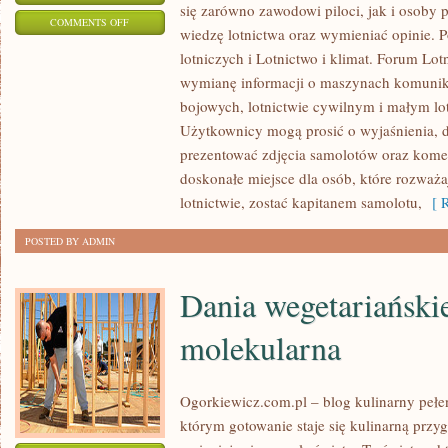
się zarówno zawodowi piloci, jak i osoby
ON
COMMENTS OFF
wiedzę lotnictwa oraz wymieniać opinie. 
KARIERA
lotniczych i Lotnictwo i klimat. Forum Lot
W
wymianę informacji o maszynach komuni
LOTNICTWIE
bojowych, lotnictwie cywilnym i małym lo
I
Użytkownicy mogą prosić o wyjaśnienia, dzi
KLASYKA
prezentować zdjęcia samolotów oraz komen
LOTNICTWA
doskonałe miejsce dla osób, które rozważa
lotnictwie, zostać kapitanem samolotu,
[ R
POSTED BY ADMIN
Dania wegetariański
molekularna
Ogorkiewicz.com.pl – blog kulinarny pełen
którym gotowanie staje się kulinarną przyg