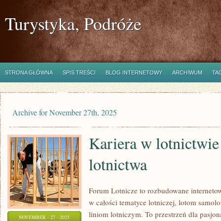
Turystyka, Podróże
STRONA GŁÓWNA
SPIS TREŚCI
BLOG INTERNETOWY
ARCHIWUM
TA
Archive for November 27th, 2025
Kariera w lotnictwie
lotnictwa
Forum Lotnicze to rozbudowane internet
w całości tematyce lotniczej, lotom samol
liniom lotniczym. To przestrzeń dla pasjon
NOVEMBER - 27 - 2025