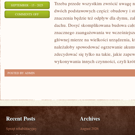
Trzeba przede wszystkim zwrócić uwagę na 
SEPTEMBER - 15 - 2025
dwóch podstawowych części: obudowy i st
ON
COMMENTS OFF
znaczenia będzie też odpływ dla dymu, 
KOMINEK
dachu. Dosyć skomplikowana budowa cało
POWINIEN
znacznego zaangażowania we wcześniejsz
ZOSTAĆ
głównej mierze na wielkości urządzenia, 
UMIEJSCOWIONY
należałoby spowodować ogrzewanie akum
W
zdecydować się tylko na takie, jakie zape
TAKIM
wykonywania innych czynności, czyli kró
MIEJSCU
POSTED BY ADMIN
Recent Posts
Archives
Sprzęt rehabilitacyjny
August 2026