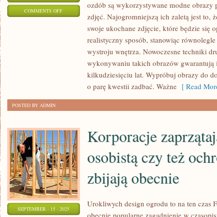
ozdób są wykorzystywane modne obrazy 
ON
COMMENTS OFF
zdjęć. Najogromniejszą ich zaletą jest to, 
O
swoje ukochane zdjęcie, które będzie się
POSIADANIU
realistyczny sposób, stanowiąc równolegle 
OGRODU
wystroju wnętrza. Nowoczesne techniki d
–
wykonywaniu takich obrazów gwarantują i
MNIEJ
kilkudziesięciu lat. Wypróbuj obrazy do d
CZY
o parę kwestii zadbać. Ważne
[ Read More
TEŻ
POSTED BY ADMIN
ZNACZNIE
BARDZIEJ
Korporacje zaprzątaj
SKRYCIE
osobistą czy też och
zbijają obecnie
Urokliwych design ogrodu to na ten czas 
SEPTEMBER - 15 - 2025
obecnie popularne zagadnienie w czasopi