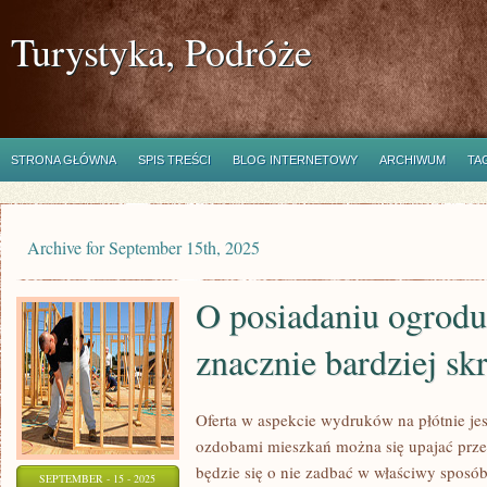
Turystyka, Podróże
STRONA GŁÓWNA
SPIS TREŚCI
BLOG INTERNETOWY
ARCHIWUM
TA
Archive for September 15th, 2025
O posiadaniu ogrodu
znacznie bardziej sk
Oferta w aspekcie wydruków na płótnie je
ozdobami mieszkań można się upajać przez
będzie się o nie zadbać w właściwy sposób
SEPTEMBER - 15 - 2025