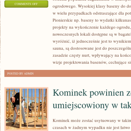
ON
COMMENTS OFF
ogrodowego. Wysokiej klasy baseny do do
KORPORACJE
w wielu przypadkach odstraszające dla po
ZAPRZĄTAJĄCE
Pionierskie np. baseny to wydatki kilkunas
SIĘ
projekty na wykończenie każdego ogrodu, 
OCHRONĄ
nowoczesnych lokali dostępne są w bagate
OSOBISTĄ
wyróżnić, iż jednocześnie jest to wynikie
sauna, są dostosowane jest do poszczególn
CZY
zasadzie częsty nurt, wpływający na końc
TEŻ
wizje projektowania basenów, cechujące si
OCHRONĄ
MIENIA
POSTED BY ADMIN
ZBIJAJĄ
OBECNIE
Kominek powinien z
umiejscowiony w ta
Kominek może zostać usytuowany w takim
czasach w żadnym wypadku nie jest łatwo