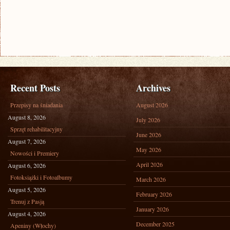
Recent Posts
Archives
Przepisy na śniadania
August 2026
August 8, 2026
July 2026
Sprzęt rehabilitacyjny
June 2026
August 7, 2026
May 2026
Nowości i Premiery
April 2026
August 6, 2026
Fotoksiążki i Fotoalbumy
March 2026
August 5, 2026
February 2026
Trenuj z Pasją
January 2026
August 4, 2026
December 2025
Apeniny (Włochy)