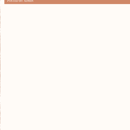
POSTED BY ADMIN
E-
COMMERCE:
KROK
PO
KROKU
JAK
ZAŁOŻYĆ
SKLEP
ONLINE