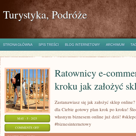
Turystyka, Podróże
STRONA GŁÓWNA
SPIS TREŚCI
BLOG INTERNETOWY
ARCHIWUM
TA
Ratownicy e-commer
kroku jak założyć sk
Zastanawiasz się jak założyć sklep onlin
dla Ciebie gotowy plan krok po kroku! Śle
własnym biznesem online już dziś! #skle
MAY - 5 - 2025
#biznesinternetowy
ON
COMMENTS OFF
RATOWNICY