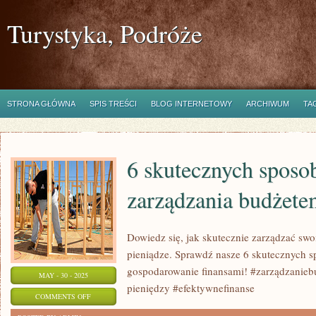
Turystyka, Podróże
STRONA GŁÓWNA
SPIS TREŚCI
BLOG INTERNETOWY
ARCHIWUM
TA
6 skutecznych spos
zarządzania budżete
Dowiedz się, jak skutecznie zarządzać sw
pieniądze. Sprawdź nasze 6 skutecznych 
gospodarowanie finansami! #zarządzanie
MAY - 30 - 2025
pieniędzy #efektywnefinanse
ON
COMMENTS OFF
6