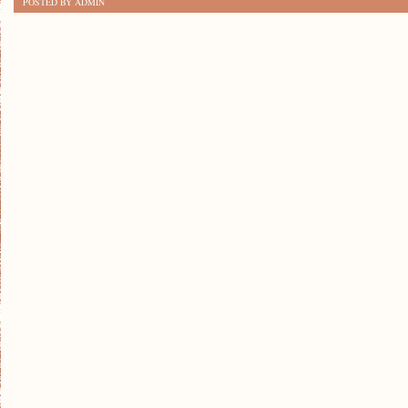
POSTED BY ADMIN
SKUTECZNYCH
SPOSOBÓW
ZARZĄDZANIA
BUDŻETEM