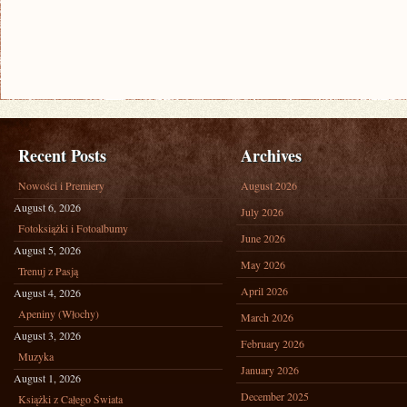
Recent Posts
Archives
Nowości i Premiery
August 2026
August 6, 2026
July 2026
Fotoksiążki i Fotoalbumy
June 2026
August 5, 2026
May 2026
Trenuj z Pasją
April 2026
August 4, 2026
Apeniny (Włochy)
March 2026
August 3, 2026
February 2026
Muzyka
January 2026
August 1, 2026
December 2025
Książki z Całego Świata