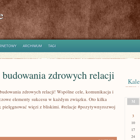
e
ERNETOWY
ARCHIWUM
TAGI
 budowania zdrowych relacji
Kale
 budowania zdrowych relacji! Wspólne cele, komunikacja i
uczowe elementy sukcesu w każdym związku. Oto kilka
M
 pielęgnować więzi z bliskimi. #relacje #pozytywnyrozwoj
3
10
17
24