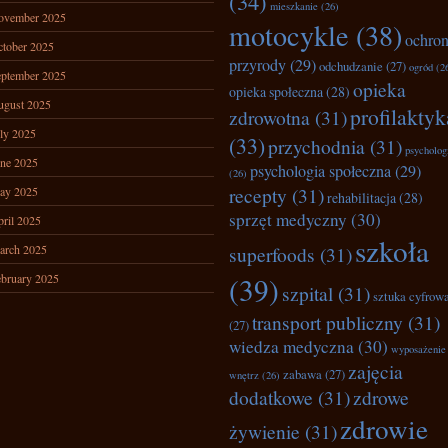
(34)
mieszkanie
(26)
ovember 2025
motocykle
(38)
ochro
tober 2025
przyrody
(29)
odchudzanie
(27)
ogród
(2
ptember 2025
opieka
opieka społeczna
(28)
ugust 2025
profilaktyk
zdrowotna
(31)
ly 2025
(33)
przychodnia
(31)
psycholog
ne 2025
psychologia społeczna
(29)
(26)
recepty
(31)
ay 2025
rehabilitacja
(28)
sprzęt medyczny
(30)
ril 2025
szkoła
arch 2025
superfoods
(31)
bruary 2025
(39)
szpital
(31)
sztuka cyfrow
transport publiczny
(31)
(27)
wiedza medyczna
(30)
wyposażenie
zajęcia
zabawa
(27)
wnętrz
(26)
dodatkowe
(31)
zdrowe
zdrowie
żywienie
(31)