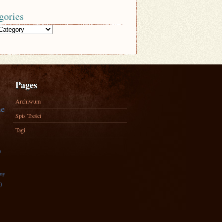
gories
Pages
Archiwum
ne
Spis Treści
Tagi
)
zny
)