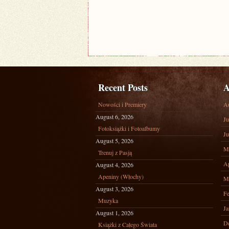
Recent Posts
A
Nowości i Premiery
A
August 6, 2026
Ju
Fotoksiążki i Fotoalbumy
Ju
August 5, 2026
M
Trenuj z Pasją
Ap
August 4, 2026
Apeniny (Włochy)
M
August 3, 2026
Fe
Muzyka
Ja
August 1, 2026
D
Książki z Całego Świata