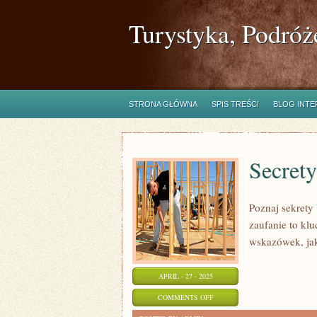
Turystyka, Podróż
STRONA GŁÓWNA
SPIS TREŚCI
BLOG INT
Secrety
Poznaj sekrety
zaufanie to kl
wskazówek, jak
APRIL - 27 - 2025
ON
COMMENTS OFF
SECRETY