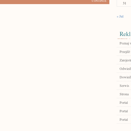
CONTINUE
31
« Jul
Rekl
Poznaj 
Przejdź 
Zarejest
Odwiedź
Dowiedz 
Serwis
Strona
Portal
Portal
Portal