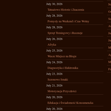
July 30, 2026
N
Tatuażowe Historie i Znaczenia
Oc
July 28, 2026
Se
Pomysły na Weekend i Czas Wolny
A
July 28, 2026
Sprzęt Treningowy i Recenzje
Ju
July 26, 2026
Ju
Afryka
M
July 25, 2026
Ap
Wasze Miejsce na Blogu
M
July 24, 2026
Diagnostyka i Elektronika
Fe
July 23, 2026
Sezonowe Smaki
July 21, 2026
Motoryzacja Przyszłości
July 20, 2026
Edukacja i Świadomość Konsumencka
July 20, 2026