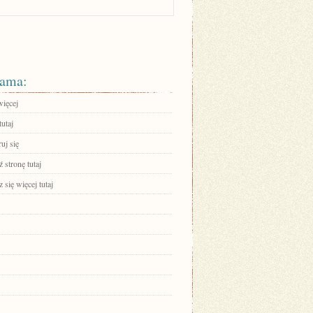
ama:
więcej
tutaj
ruj się
 stronę tutaj
się więcej tutaj