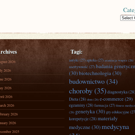
Cate
Categories
rchives
Tagi:
antyki
(27)
apteka
(27)
aranżacja wnętrz
(26)
ugust 2026
badania genetycz
asertywność
(27)
ly 2026
(30)
biotechnologia
(30)
ne 2026
budownictwo
(34)
ay 2026
choroby
(35)
diagnostyka
(28
ril 2026
e-commerce
(29)
Dieta
(28)
dom
(26)
egzaminy
(28)
farmacja
(27)
arch 2026
fitness medyc
genetyka
(30)
gry edukacyjne
(27
(26)
bruary 2026
materiały
korepetycje
(28)
nuary 2026
medycyna
medyczne
(30)
ecember 2025