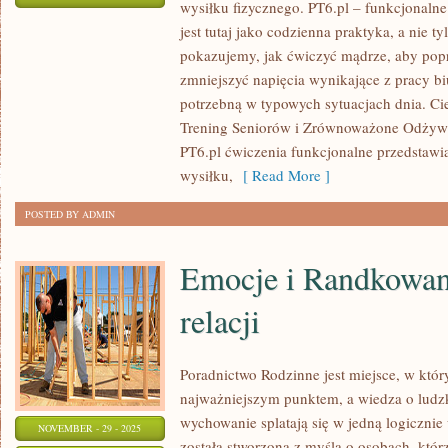
wysiłku fizycznego. PT6.pl – funkcjonaln
BIOHACKING
jest tutaj jako codzienna praktyka, a nie ty
I
pokazujemy, jak ćwiczyć mądrze, aby pop
OPTYMALIZACJA
zmniejszyć napięcia wynikające z pracy b
CIAŁA
potrzebną w typowych sytuacjach dnia. Cie
I
Trening Seniorów i Zrównoważone Odżywia
FIT
PT6.pl ćwiczenia funkcjonalne przedstawia
PODRÓŻE
wysiłku,
[ Read More ]
I
POSTED BY ADMIN
EVENTY
Emocje i Randkowan
relacji
Poradnictwo Rodzinne jest miejsce, w który
najważniejszym punktem, a wiedza o ludzki
wychowanie splatają się w jedną logicznie
NOVEMBER - 29 - 2025
została stworzona z myślą o osobach, któr