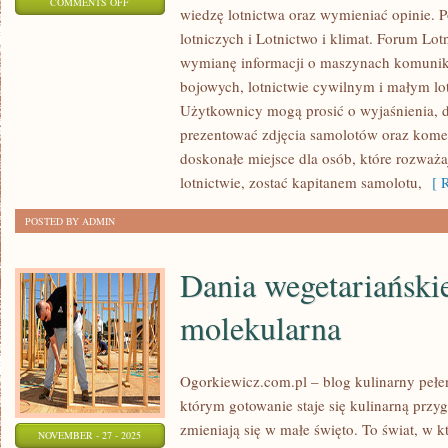
ON
COMMENTS OFF
wiedzę lotnictwa oraz wymieniać opinie. 
KARIERA
lotniczych i Lotnictwo i klimat. Forum Lot
W
wymianę informacji o maszynach komuni
LOTNICTWIE
bojowych, lotnictwie cywilnym i małym lo
I
Użytkownicy mogą prosić o wyjaśnienia, dzi
KLASYKA
prezentować zdjęcia samolotów oraz komen
LOTNICTWA
doskonałe miejsce dla osób, które rozważa
lotnictwie, zostać kapitanem samolotu,
[ R
POSTED BY ADMIN
Dania wegetariański
molekularna
Ogorkiewicz.com.pl – blog kulinarny pełen
którym gotowanie staje się kulinarną przyg
zmieniają się w małe święto. To świat, w 
NOVEMBER - 27 - 2025