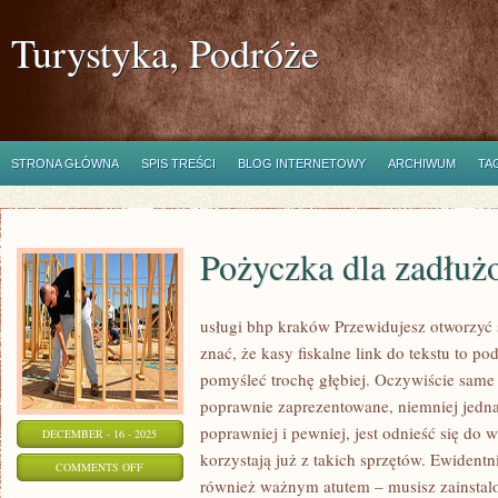
Turystyka, Podróże
STRONA GŁÓWNA
SPIS TREŚCI
BLOG INTERNETOWY
ARCHIWUM
TA
Pożyczka dla zadłuż
usługi bhp kraków Przewidujesz otworzyć 
znać, że kasy fiskalne link do tekstu to p
pomyśleć trochę głębiej. Oczywiście same 
poprawnie zaprezentowane, niemniej jedn
poprawniej i pewniej, jest odnieść się do 
DECEMBER - 16 - 2025
korzystają już z takich sprzętów. Ewidentn
ON
COMMENTS OFF
również ważnym atutem – musisz zainstalo
POŻYCZKA