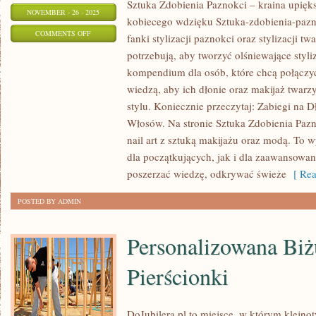
Sztuka Zdobienia Paznokci – kraina upięks
NOVEMBER - 26 - 2025
kobiecego wdzięku Sztuka-zdobienia-pazno
ON
COMMENTS OFF
fanki stylizacji paznokci oraz stylizacji t
NOWOCZESNE
potrzebują, aby tworzyć olśniewające styliz
TECHNOLOGIE
kompendium dla osób, które chcą połączyć
W
wiedzą, aby ich dłonie oraz makijaż twarz
KOSMETYCE
stylu. Koniecznie przeczytaj: Zabiegi na D
I
Włosów. Na stronie Sztuka Zdobienia Pazn
nail art z sztuką makijażu oraz modą. To
PIELĘGNACJA
dla początkujących, jak i dla zaawansowany
NATURALNYMI
poszerzać wiedzę, odkrywać świeże
[ Rea
DOMOWYMI
SPOSOBAMI
POSTED BY ADMIN
Personalizowana Biżu
Pierścionki
DoJubilera.pl to miejsce, w którym klejnot