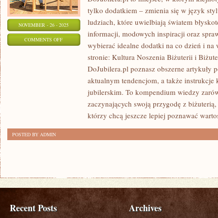
tylko dodatkiem – zmienia się w język styl
ludziach, które uwielbiają światem błyskot
NOVEMBER - 26 - 2025
informacji, modowych inspiracji oraz spr
ON
COMMENTS OFF
wybierać idealne dodatki na co dzień i na
PERSONALIZOWANA
stronie: Kultura Noszenia Biżuterii i Biżut
BIŻUTERIA
DoJubilera.pl poznasz obszerne artykuły p
I
aktualnym tendencjom, a także instrukcje
PIERŚCIONKI
jubilerskim. To kompendium wiedzy zarów
zaczynających swoją przygodę z biżuterią,
którzy chcą jeszcze lepiej poznawać warto
POSTED BY ADMIN
Recent Posts
Archives