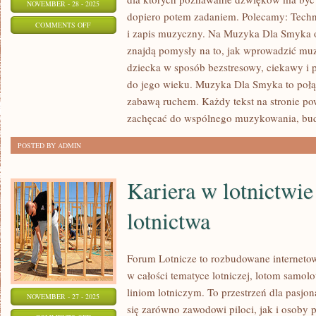
NOVEMBER - 28 - 2025
dopiero potem zadaniem. Polecamy: Techni
ON
COMMENTS OFF
i zapis muzyczny. Na Muzyka Dla Smyka 
EDUKACJA
znajdą pomysły na to, jak wprowadzić mu
PRZEZ
dziecka w sposób bezstresowy, ciekawy i
PIOSENKĘ
do jego wieku. Muzyka Dla Smyka to połąc
I
zabawą ruchem. Każdy tekst na stronie po
SKALE
zachęcać do wspólnego muzykowania, bud
I
POSTED BY ADMIN
ICH
ZASTOSOWANIE
Kariera w lotnictwie
lotnictwa
Forum Lotnicze to rozbudowane internet
w całości tematyce lotniczej, lotom samol
liniom lotniczym. To przestrzeń dla pasjon
NOVEMBER - 27 - 2025
się zarówno zawodowi piloci, jak i osoby