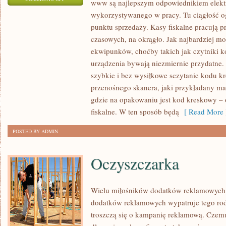
www są najlepszym odpowiednikiem elekt
JAKIKOLWIEK
wykorzystywanego w pracy. Tu ciągłość og
SPRZĘT
punktu sprzedaży. Kasy fiskalne pracują p
NA
czasowych, na okrągło. Jak najbardziej mo
JAKIM
ekwipunków, choćby takich jak czytniki 
TRZEBA
urządzenia bywają niezmiernie przydatne
szybkie i bez wysiłkowe sczytanie kodu 
PRACOWAĆ
przenośnego skanera, jaki przykładany ma
MA
gdzie na opakowaniu jest kod kreskowy –
PRAWO
fiskalne. W ten sposób będą
[ Read More 
ODZNACZAĆ
SIĘ
POSTED BY ADMIN
DEFEKTAMI
Oczyszczarka
Wielu miłośników dodatków reklamowych
dodatków reklamowych wypatruje tego rodz
troszczą się o kampanię reklamową. Czem