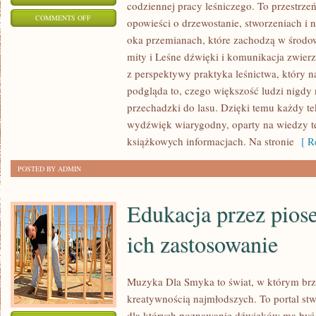
codziennej pracy leśniczego. To przestrze
ON
COMMENTS OFF
opowieści o drzewostanie, stworzeniach i 
LASY
oka przemianach, które zachodzą w środo
I
mity i Leśne dźwięki i komunikacja zwierz
CZŁOWIEK
z perspektywy praktyka leśnictwa, który n
–
podgląda to, czego większość ludzi nigdy
RELACJE
przechadzki do lasu. Dzięki temu każdy t
wydźwięk wiarygodny, oparty na wiedzy te
NA
książkowych informacjach. Na stronie
[ Re
PRZESTRZENI
WIEKÓW
POSTED BY ADMIN
I
ROŚLINY
Edukacja przez piose
LECZNICZE
W
ich zastosowanie
LESIE
Muzyka Dla Smyka to świat, w którym brzm
kreatywnością najmłodszych. To portal stw
dla których poznawanie dźwięków ma być 