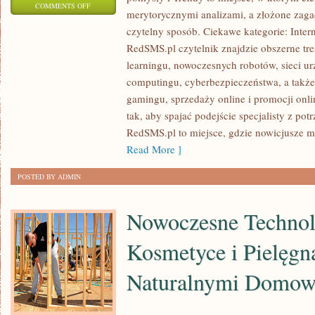
ON
COMMENTS OFF
merytorycznymi analizami, a złożone zaga
HISTORIA
czytelny sposób. Ciekawe kategorie: Inter
TECHNOLOGII
RedSMS.pl czytelnik znajdzie obszerne tre
I
learningu, nowoczesnych robotów, sieci u
CYBERPSYCHOLOGIA
computingu, cyberbezpieczeństwa, a takż
gamingu, sprzedaży online i promocji onli
tak, aby spajać podejście specjalisty z p
RedSMS.pl to miejsce, gdzie nowicjusze m
Read More ]
POSTED BY ADMIN
Nowoczesne Technol
Kosmetyce i Pielęgn
Naturalnymi Domow