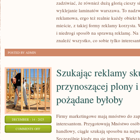
KTOŚ
zadziwiać, że również dużą glorią cieszy si
CHCE,
wyklejanie laminatów warszawa. To nadzw
ABY
reklamowa, ergo też realnie każdy obiekt
JEGO
mieście, z takiej formy reklamy korzysta. 
i niedrogi sposób na sprawną reklamę. Na 
BIZNES
znaleźć wszystko, co sobie tylko interesan
SKUTECZNIE
I
POSTED BY ADMIN
WYDAJNIE
FUNKCJONOWAŁ,
Szukając reklamy sk
MUSI
ZADBAĆ
przynoszącej plony i
pożądane byłoby
Firmy marketingowe mają mnóstwo do za
DECEMBER - 14 - 2025
interesantom. Przygotowują Mnóstwo osób,
ON
COMMENTS OFF
handlowy, ciągle szukają sposobu na najw
SZUKAJĄC
Szczególnie kiedy ma się interes w Warszaw