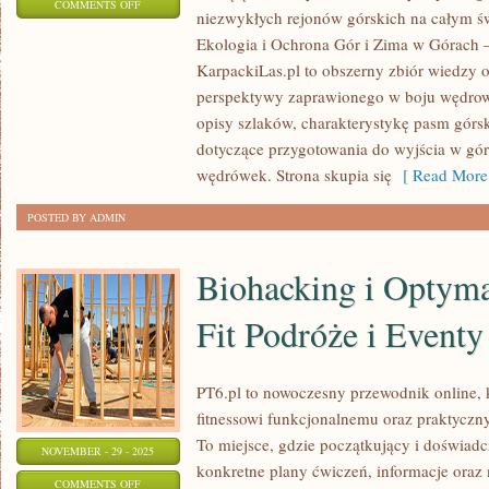
ON
COMMENTS OFF
niezwykłych rejonów górskich na całym św
ATLAS
Ekologia i Ochrona Gór i Zima w Górach – 
–
KarpackiLas.pl to obszerny zbiór wiedzy o
PUSTYNNE
perspektywy zaprawionego w boju wędrow
PIĘKNO
opisy szlaków, charakterystykę pasm górs
AFRYKI
dotyczące przygotowania do wyjścia w góry,
PÓŁNOCNEJ
wędrówek. Strona skupia się
[ Read More
POSTED BY ADMIN
Biohacking i Optymal
Fit Podróże i Eventy
PT6.pl to nowoczesny przewodnik online, k
fitnessowi funkcjonalnemu oraz praktyczn
To miejsce, gdzie początkujący i doświadc
NOVEMBER - 29 - 2025
konkretne plany ćwiczeń, informacje oraz
ON
COMMENTS OFF