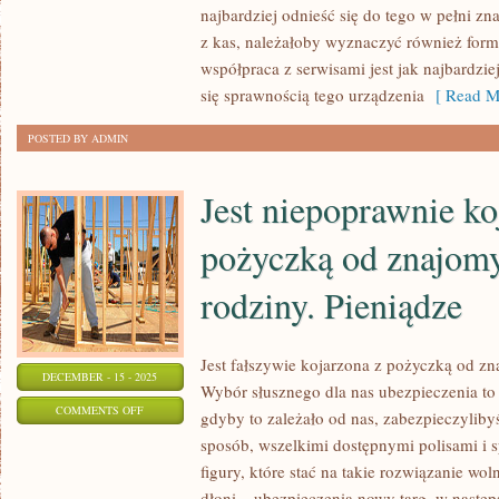
najbardziej odnieść się do tego w pełni zn
DLA
z kas, należałoby wyznaczyć również form
ZADŁUŻONYCH
współpraca z serwisami jest jak najbardzi
się sprawnością tego urządzenia
[ Read M
POSTED BY ADMIN
Jest niepoprawnie ko
pożyczką od znajomy
rodziny. Pieniądze
Jest fałszywie kojarzona z pożyczką od zn
DECEMBER - 15 - 2025
Wybór słusznego dla nas ubezpieczenia to n
ON
COMMENTS OFF
gdyby to zależało od nas, zabezpieczylib
JEST
sposób, wszelkimi dostępnymi polisami i s
NIEPOPRAWNIE
figury, które stać na takie rozwiązanie wol
KOJARZONA
dłoni – ubezpieczenia nowy targ, w następ