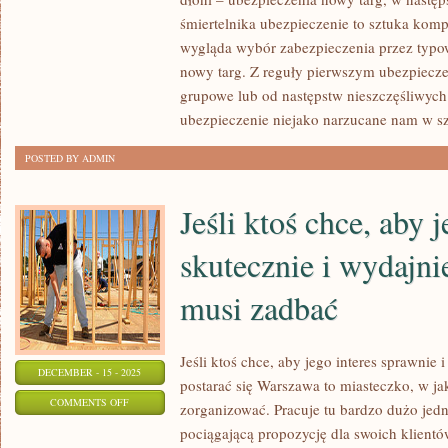
Z
śmiertelnika ubezpieczenie to sztuka kom
POŻYCZKĄ
wygląda wybór zabezpieczenia przez typ
nowy targ. Z reguły pierwszym ubezpiecze
OD
grupowe lub od następstw nieszczęśliwych
ZNAJOMYCH,
ubezpieczenie niejako narzucane nam w sz
CZY
RODZINY.
POSTED BY ADMIN
PIENIĄDZE
Jeśli ktoś chce, aby 
skutecznie i wydajni
musi zadbać
Jeśli ktoś chce, aby jego interes sprawnie i
DECEMBER - 15 - 2025
postarać się Warszawa to miasteczko, w j
ON
COMMENTS OFF
zorganizować. Pracuje tu bardzo dużo jedn
JEŚLI
pociągającą propozycję dla swoich klient