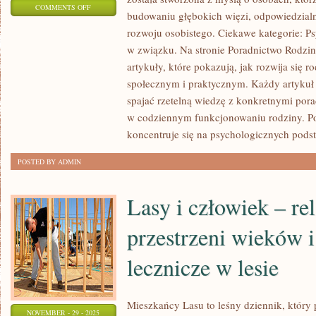
ON
COMMENTS OFF
budowaniu głębokich więzi, odpowiedzialn
EMOCJE
rozwoju osobistego. Ciekawe kategorie: P
I
w związku. Na stronie Poradnictwo Rodzi
RANDKOWANIE
artykuły, które pokazują, jak rozwija się 
I
społecznym i praktycznym. Każdy artykuł 
BUDOWANIE
spajać rzetelną wiedzę z konkretnymi por
RELACJI
w codziennym funkcjonowaniu rodziny. P
koncentruje się na psychologicznych pods
POSTED BY ADMIN
Lasy i człowiek – rel
przestrzeni wieków i
lecznicze w lesie
Mieszkańcy Lasu to leśny dziennik, który p
NOVEMBER - 29 - 2025