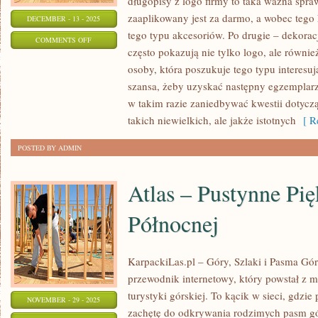
długopisy z logo firmy to taka ważna spra
zaaplikowany jest za darmo, a wobec tego
DECEMBER - 13 - 2025
tego typu akcesoriów. Po drugie – dekora
ON
COMMENTS OFF
często pokazują nie tylko logo, ale równie
OCZYSZCZARKA
osoby, która poszukuje tego typu interesu
szansa, żeby uzyskać następny egzemplarz
w takim razie zaniedbywać kwestii dotycz
takich niewielkich, ale jakże istotnych
[ Re
POSTED BY ADMIN
Atlas – Pustynne Pi
Północnej
KarpackiLas.pl – Góry, Szlaki i Pasma Górs
przewodnik internetowy, który powstał z mi
turystyki górskiej. To kącik w sieci, gdzie
NOVEMBER - 29 - 2025
zachętę do odkrywania rodzimych pasm gó