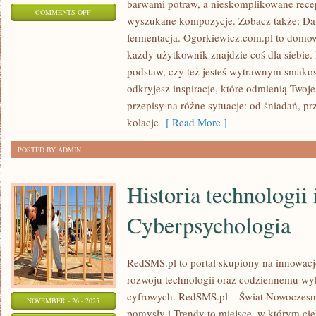
barwami potraw, a nieskomplikowane rece
ON
COMMENTS OFF
wyszukane kompozycje. Zobacz także: Da
DANIA
fermentacja. Ogorkiewicz.com.pl to domow
WEGETARIAŃSKIE
każdy użytkownik znajdzie coś dla siebie.
I
podstaw, czy też jesteś wytrawnym smako
KUCHNIA
odkryjesz inspiracje, które odmienią Twoj
MOLEKULARNA
przepisy na różne sytuacje: od śniadań, pr
kolacje
[ Read More ]
POSTED BY ADMIN
Historia technologii 
Cyberpsychologia
RedSMS.pl to portal skupiony na innowa
rozwoju technologii oraz codziennemu wy
cyfrowych. RedSMS.pl – Świat Nowoczesny
NOVEMBER - 26 - 2025
pomysły i Trendy to miejsce, w którym cie