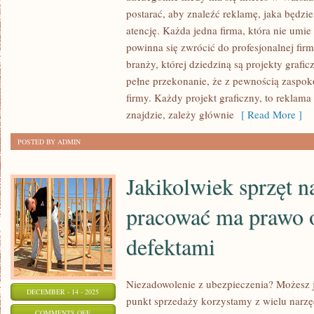
REKLAMY
postarać, aby znaleźć reklamę, jaka będzi
SKUTECZNEJ,
atencję. Każda jedna firma, która nie umi
PRZYNOSZĄCEJ
powinna się zwrócić do profesjonalnej firmy
PLONY
branży, której dziedziną są projekty graf
pełne przekonanie, że z pewnością zaspok
I
firmy. Każdy projekt graficzny, to reklama 
W
znajdzie, zależy głównie
[ Read More ]
MIARĘ
TANIEJ,
POSTED BY ADMIN
POŻĄDANE
BYŁOBY
Jakikolwiek sprzęt n
pracować ma prawo o
defektami
Niezadowolenie z ubezpieczenia? Możesz
DECEMBER - 14 - 2025
punkt sprzedaży korzystamy z wielu narzęd
ON
COMMENTS OFF