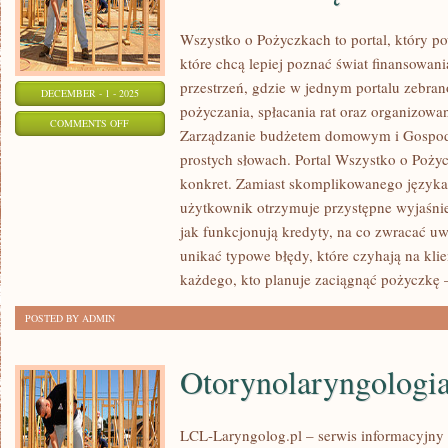
Wszystko o Pożyczkach to portal, który p
które chcą lepiej poznać świat finansowan
przestrzeń, gdzie w jednym portalu zebra
DECEMBER - 1 - 2025
pożyczania, spłacania rat oraz organizow
ON
COMMENTS OFF
Zarządzanie budżetem domowym i Gospo
PSYCHOLOGIA
prostych słowach. Portal Wszystko o Pożyc
INWESTOWANIA
konkret. Zamiast skomplikowanego język
I
użytkownik otrzymuje przystępne wyjaśnie
LOKATY
jak funkcjonują kredyty, na co zwracać u
I
unikać typowe błędy, które czyhają na kl
KONTA
każdego, kto planuje zaciągnąć pożyczkę –
OSZCZĘDNOŚCIOWE
POSTED BY ADMIN
Otorynolaryngologia
LCL-Laryngolog.pl – serwis informacyjny