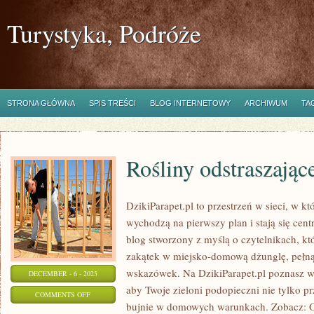
Turystyka, Podróże
STRONA GŁÓWNA
SPIS TREŚCI
BLOG INTERNETOWY
ARCHIWUM
TA
Rośliny odstraszając
DzikiParapet.pl to przestrzeń w sieci, w 
wychodzą na pierwszy plan i stają się ce
blog stworzony z myślą o czytelnikach, kt
zakątek w miejsko-domową dżunglę, pełną 
wskazówek. Na DzikiParapet.pl poznasz ws
DECEMBER - 6 - 2025
aby Twoje zieloni podopieczni nie tylko pr
ON
COMMENTS OFF
bujnie w domowych warunkach. Zobacz: Og
ROŚLINY