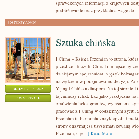
sprawdzonych informacji o krajowych dest
SZTUKA
podróżowanie oraz przykładają wagę do
[ 
WSPÓŁCZESNA
POSTED BY ADMIN
Sztuka chińska
I Ching – Księga Przemian to strona, któr
przestrzeń filozofii Chin. To miejsce, gdzi
dzisiejszym spojrzeniem, a język heksagr
narzędziem w podejmowaniu decyzji. Pol
Yijing i Chińska diaspora. Na tej stronie 
DECEMBER - 6 - 2025
tajemniczy relikt, lecz jako praktyczna na
ON
COMMENTS OFF
omówienia heksagramów, wyjaśnienia symb
SZTUKA
pracować z I Ching w codziennym życiu. S
CHIŃSKA
Przemian to harmonia encyklopedii i prakt
strony otrzymujesz usystematyzowaną wie
Przemian, o jej
[ Read More ]