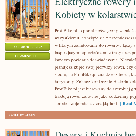
Elektryczne rowery i
Kobiety w kolarstwi
ProfiBike.pl to portal poświęcony w cało
wszystkiemu, co wiąże się z przemieszczan
w którym zamiłowanie do rowerów łączy si
DECEMBER - 2 - 2025
inspirującymi opowieściami z trasy oraz 
ON
COMMENTS OFF
każdym poziomie doświadczenia. Niezależn
ELEKTRYCZNE
planujesz kupić swój pierwszy rower, czy
ROWERY
siodle, na ProfiBike.pl znajdziesz treści, 
I
horyzonty. Zobacz koniecznie Historia kol
TECHNOLOGIE
ProfiBike.pl jest kierowany do szerokiej 
I
traktują rower zarówno jako codzienny poja
KOBIETY
stronie swoje miejsce znajdą fani
[ Read M
W
POSTED BY ADMIN
KOLARSTWIE
Desery i Kuchnia be