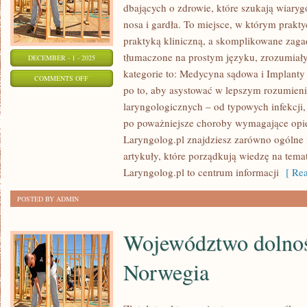
dbających o zdrowie, które szukają wiary
nosa i gardła. To miejsce, w którym prakty
praktyką kliniczną, a skomplikowane zag
tłumaczone na prostym języku, zrozumiał
DECEMBER - 1 - 2025
kategorie to: Medycyna sądowa i Implanty
ON
COMMENTS OFF
po to, aby asystować w lepszym rozumie
OTORYNOLARYNGOLOGIA
laryngologicznych – od typowych infekcji,
I
po poważniejsze choroby wymagające opiek
NEUROLOGIA
Laryngolog.pl znajdziesz zarówno ogólne i
artykuły, które porządkują wiedzę na tema
Laryngolog.pl to centrum informacji
[ Rea
POSTED BY ADMIN
Województwo dolnośl
Norwegia