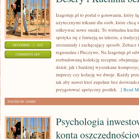
Izagotuje.pl to portal o gotowaniu, który 
użytecznymi trikami dla osób, które chcą 
odkrywać nowe smaki. To wirtualna kuch
spotyka się z fantazją na talerzu, a tradyc
zrozumiały i zachęcający sposób. Zobacz 
DECEMBER - 2 - 2025
regionalna i Pieczywo. Na Izagotuje.pl od
ON
COMMENTS OFF
rozbudowaną kolekcję receptur, obejmując
DESERY
dzień, jak i bardziej wyszukane kompozycj
I
imprezy czy kolację we dwoje. Każdy przep
KUCHNIA
tak aby nawet ktoś zupełnie bez doświadcz
BEZ
przygotować apetyczny posiłek.
[ Read Mo
CUKRU
POSTED BY ADMIN
Psychologia inwestow
konta oszczędnościo