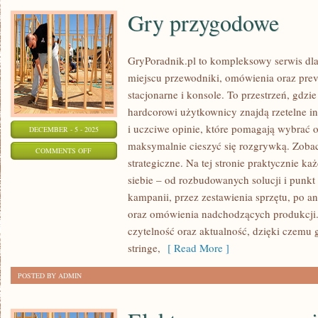
Gry przygodowe
GryPoradnik.pl to kompleksowy serwis dla
miejscu przewodniki, omówienia oraz pre
stacjonarne i konsole. To przestrzeń, gdzi
hardcorowi użytkownicy znajdą rzetelne i
i uczciwe opinie, które pomagają wybrać o
DECEMBER - 5 - 2025
maksymalnie cieszyć się rozgrywką. Zobac
ON
COMMENTS OFF
strategiczne. Na tej stronie praktycznie k
GRY
siebie – od rozbudowanych solucji i punkt
PRZYGODOWE
kampanii, przez zestawienia sprzętu, po a
oraz omówienia nadchodzących produkcji. 
czytelność oraz aktualność, dzięki czemu
stringe,
[ Read More ]
POSTED BY ADMIN