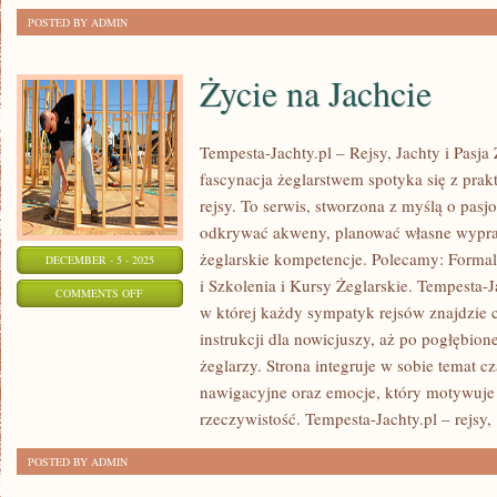
POSTED BY ADMIN
Życie na Jachcie
Tempesta-Jachty.pl – Rejsy, Jachty i Pasja
fascynacja żeglarstwem spotyka się z pra
rejsy. To serwis, stworzona z myślą o pasj
odkrywać akweny, planować własne wypraw
żeglarskie kompetencje. Polecamy: Formal
DECEMBER - 5 - 2025
i Szkolenia i Kursy Żeglarskie. Tempesta-J
ON
COMMENTS OFF
w której każdy sympatyk rejsów znajdzie c
ŻYCIE
instrukcji dla nowicjuszy, aż po pogłębio
NA
żeglarzy. Strona integruje w sobie temat cz
JACHCIE
nawigacyjne oraz emocje, który motywuje
rzeczywistość. Tempesta-Jachty.pl – rejsy,
POSTED BY ADMIN