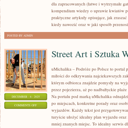
dla zapracowanych (łatwe i wytrzymałe gat
ODSTRASZAJĄCE
kompendium wiedzy o uprawie kwiatów po
SZKODNIKI
praktyczne artykuły opisujące, jak zraszać 
kiedy nawozić oraz w jaki sposób przenos
POSTED BY ADMIN
Street Art i Sztuka 
uMichalika – Podróże po Polsce to portal p
miłości do odkrywania najciekawszych zak
którym odbiorca znajdzie pomysły na wyja
przez pojezierza, aż po nadbałtyckie plaże
Na portalu pod marką uMichalika odnajdz
DECEMBER - 6 - 2025
po miejscach, konkretne porady oraz osobi
ON
COMMENTS OFF
wyjazdów. Każdy tekst jest przygotowywan
STREET
turyście ułożyć idealny plan wyjazdu or
ART
mniej znanych miejsc. To idealny serwis dl
I