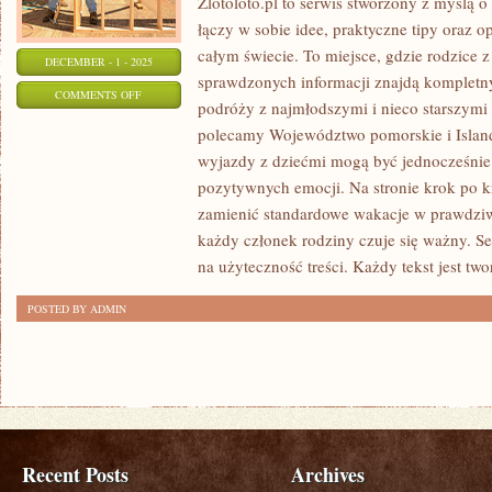
Zlotoloto.pl to serwis stworzony z myślą 
łączy w sobie idee, praktyczne tipy oraz 
całym świecie. To miejsce, gdzie rodzice 
DECEMBER - 1 - 2025
sprawdzonych informacji znajdą kompletn
ON
COMMENTS OFF
podróży z najmłodszymi i nieco starszymi
WOJEWÓDZTWO
polecamy Województwo pomorskie i Islandi
DOLNOŚLĄSKIE
wyjazdy z dziećmi mogą być jednocześnie 
I
pozytywnych emocji. Na stronie krok po 
NORWEGIA
zamienić standardowe wakacje w prawdziw
każdy członek rodziny czuje się ważny. Ser
na użyteczność treści. Każdy tekst jest two
POSTED BY ADMIN
Recent Posts
Archives