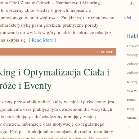
rona Gór i Zima w Górach – Narciarstwo i Skituring.
31
 to obszerny zbiór wiedzy o górach, napisane z
aprawionego w boju wędrowca. Znajdziesz tu rozbudowane
« Jul
 charakterystykę pasm górskich, praktyczne porady
otowania do wyjścia w góry, a także inspirujące relacje z
Rekl
na skupia się
[ Read More ]
Odwiedź
CONTINUE
Więcej t
Zobacz w
ing i Optymalizacja Ciała i
Zobacz w
róże i Eventy
Kliknij,
WWW
Portal
czesny przewodnik online, który w całości poświęcony jest
kcjonalnemu oraz praktycznym ćwiczeniom dla wszystkich.
Blog
zie początkujący i doświadczony trenujący znajdą
Strona
y ćwiczeń, informacje oraz motywację do regularnego
Tu
nego. PT6.pl – funkcjonalne podejście do ruchu rozumiany
 codzienna praktyka, a nie tylko plan z siłowni. Na stronie