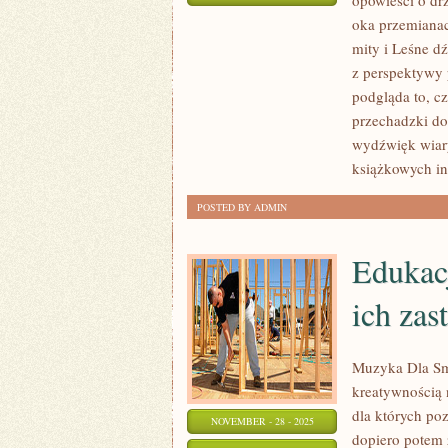
opowieści o dr
LASY
oka przemianac
I
mity i Leśne d
CZŁOWIEK
z perspektywy 
–
podgląda to, c
RELACJE
przechadzki do
wydźwięk wiary
NA
książkowych in
PRZESTRZENI
WIEKÓW
POSTED BY ADMIN
I
ROŚLINY
Edukacj
LECZNICZE
W
ich zas
LESIE
Muzyka Dla Smy
kreatywnością 
dla których po
NOVEMBER - 28 - 2025
dopiero potem 