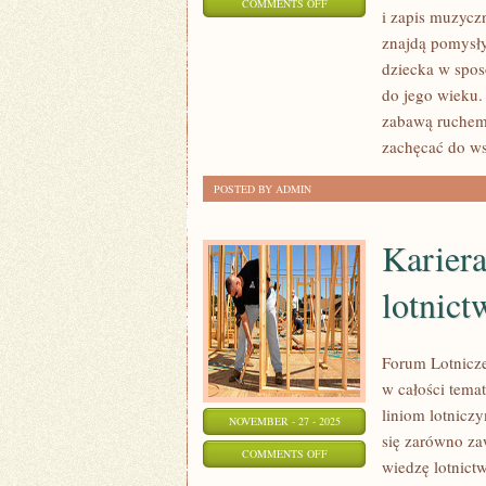
ON
COMMENTS OFF
i zapis muzyc
EDUKACJA
znajdą pomysły
PRZEZ
dziecka w spos
PIOSENKĘ
do jego wieku.
I
zabawą ruchem.
SKALE
zachęcać do w
I
POSTED BY ADMIN
ICH
ZASTOSOWANIE
Kariera
lotnict
Forum Lotnicz
w całości tema
liniom lotniczy
NOVEMBER - 27 - 2025
się zarówno za
ON
COMMENTS OFF
wiedzę lotnict
KARIERA