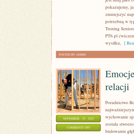
I
pokazujemy, ja
OPTYMALIZACJA
zmniejszyć nap
CIAŁA
potrzebną w ty
I
Trening Senior
FIT
PT6.pl ćwiczen
PODRÓŻE
wysiłku,
[ Rea
I
POSTED BY ADMIN
EVENTY
Emocje
relacji
Poradnictwo Rod
najważniejszym
wychowanie spl
NOVEMBER - 29 - 2025
została stworzo
ON
COMMENTS OFF
budowaniu głęb