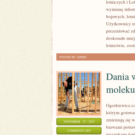
lotniczych i Lo
W
wymianę infor
LOTNICTWIE
bojowych, lotn
I
Użytkownicy mog
KLASYKA
prezentować zd
LOTNICTWA
doskonałe miej
lotnictwie, zos
POSTED BY ADMIN
Dania w
moleku
Ogorkiewicz.co
którym gotowani
zmieniają się w
NOVEMBER - 27 - 2025
barwami potraw
ON
COMMENTS OFF
wyszukane kom