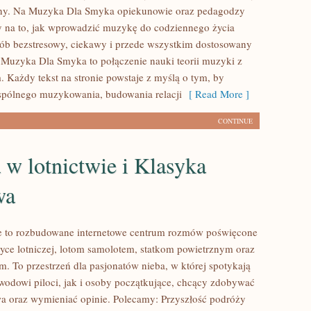
zny. Na Muzyka Dla Smyka opiekunowie oraz pedagodzy
 na to, jak wprowadzić muzykę do codziennego życia
ób bezstresowy, ciekawy i przede wszystkim dostosowany
 Muzyka Dla Smyka to połączenie nauki teorii muzyki z
 Każdy tekst na stronie powstaje z myślą o tym, by
spólnego muzykowania, budowania relacji
[ Read More ]
CONTINUE
 w lotnictwie i Klasyka
wa
e to rozbudowane internetowe centrum rozmów poświęcone
tyce lotniczej, lotom samolotem, statkom powietrznym oraz
m. To przestrzeń dla pasjonatów nieba, w której spotykają
wodowi piloci, jak i osoby początkujące, chcący zdobywać
wa oraz wymieniać opinie. Polecamy: Przyszłość podróży