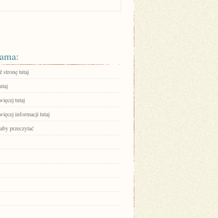
ama:
 stronę tutaj
utaj
ięcej tutaj
ięcej informacji tutaj
 aby przeczytać