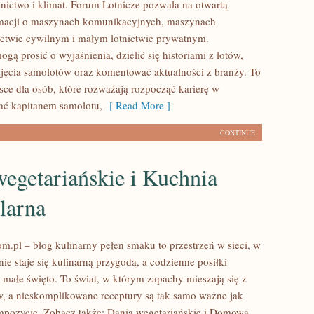
tnictwo i klimat. Forum Lotnicze pozwala na otwartą
macji o maszynach komunikacyjnych, maszynach
ictwie cywilnym i małym lotnictwie prywatnym.
ą prosić o wyjaśnienia, dzielić się historiami z lotów,
jęcia samolotów oraz komentować aktualności z branży. To
sce dla osób, które rozważają rozpocząć karierę w
tać kapitanem samolotu,
[ Read More ]
CONTINUE
egetariańskie i Kuchnia
larna
m.pl – blog kulinarny pełen smaku to przestrzeń w sieci, w
e staje się kulinarną przygodą, a codzienne posiłki
 małe święto. To świat, w którym zapachy mieszają się z
, a nieskomplikowane receptury są tak samo ważne jak
pozycje. Zobacz także: Dania wegetariańskie i Domowa