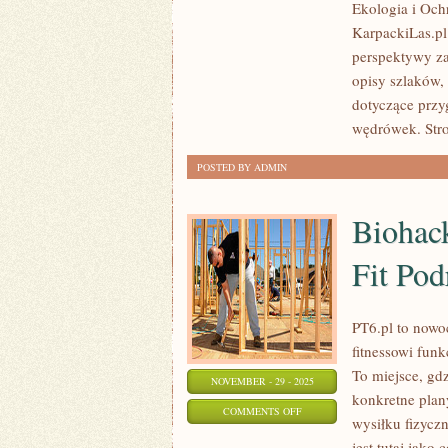
Ekologia i Och
–
KarpackiLas.pl
PUSTYNNE
perspektywy z
PIĘKNO
opisy szlaków,
AFRYKI
dotyczące przyg
PÓŁNOCNEJ
wędrówek. Stro
POSTED BY ADMIN
Biohack
Fit Pod
PT6.pl to nowo
fitnessowi fun
To miejsce, gd
NOVEMBER - 29 - 2025
konkretne plan
ON
COMMENTS OFF
wysiłku fizycz
BIOHACKING
jest tutaj jako