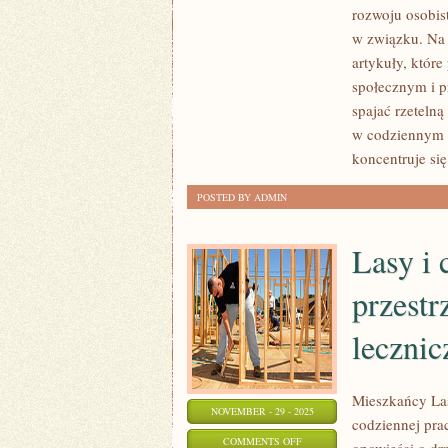
EMOCJE
rozwoju osobis
I
w związku. Na 
RANDKOWANIE
artykuły, które
I
społecznym i p
BUDOWANIE
spajać rzeteln
RELACJI
w codziennym 
koncentruje si
POSTED BY ADMIN
Lasy i 
przestr
lecznic
Mieszkańcy Lasu
NOVEMBER - 29 - 2025
codziennej pra
ON
COMMENTS OFF