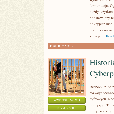
DANIA
fermentacja. O
WEGETARIAŃSKIE
każdy użytkowni
I
podstaw, czy t
KUCHNIA
odkryjesz insp
MOLEKULARNA
przepisy na róż
kolacje
[ Read
POSTED BY ADMIN
Histori
Cyberp
RedSMS.pl to 
rozwoju techno
cyfrowych. Red
NOVEMBER - 26 - 2025
pomysły i Tren
ON
COMMENTS OFF
merytorycznymi