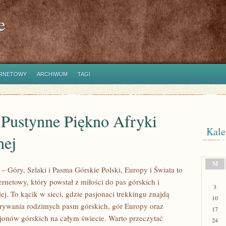
e
ERNETOWY
ARCHIWUM
TAGI
 Pustynne Piękno Afryki
Kale
nej
M
– Góry, Szlaki i Pasma Górskie Polski, Europy i Świata to
rnetowy, który powstał z miłości do pas górskich i
3
iej. To kącik w sieci, gdzie pasjonaci trekkingu znajdą
10
rywania rodzimych pasm górskich, gór Europy oraz
17
jonów górskich na całym świecie. Warto przeczytać
24