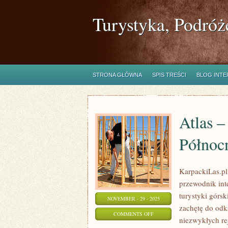
Turystyka, Podróż
STRONA GŁÓWNA
SPIS TREŚCI
BLOG INT
Atlas –
Północ
KarpackiLas.pl 
przewodnik inte
turystyki górsk
NOVEMBER - 29 - 2025
zachętę do odk
ON
COMMENTS OFF
niezwykłych re
ATLAS