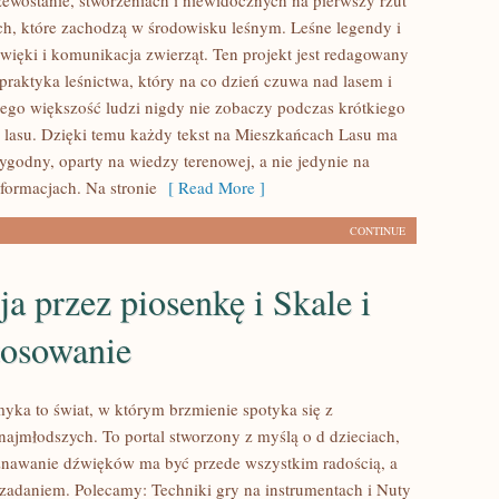
zewostanie, stworzeniach i niewidocznych na pierwszy rzut
h, które zachodzą w środowisku leśnym. Leśne legendy i
źwięki i komunikacja zwierząt. Ten projekt jest redagowany
praktyka leśnictwa, który na co dzień czuwa nad lasem i
zego większość ludzi nigdy nie zobaczy podczas krótkiego
 lasu. Dzięki temu każdy tekst na Mieszkańcach Lasu ma
godny, oparty na wiedzy terenowej, a nie jedynie na
formacjach. Na stronie
[ Read More ]
CONTINUE
a przez piosenkę i Skale i
tosowanie
ka to świat, w którym brzmienie spotyka się z
najmłodszych. To portal stworzony z myślą o d dzieciach,
znawanie dźwięków ma być przede wszystkim radością, a
zadaniem. Polecamy: Techniki gry na instrumentach i Nuty